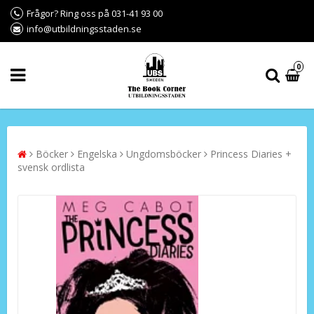
Frågor? Ring oss på 031-41 93 00
info@utbildningsstaden.se
0
Böcker
Engelska
Ungdomsböcker
Princess Diaries +
svensk ordlista