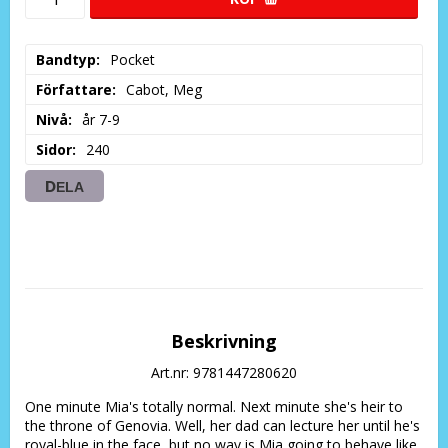
Bandtyp
Pocket
Författare
Cabot, Meg
Nivå
år 7-9
Sidor
240
DELA
Beskrivning
Art.nr: 9781447280620
One minute Mia's totally normal. Next minute she's heir to 
the throne of Genovia. Well, her dad can lecture her until he's 
royal-blue in the face, but no way is Mia going to behave like 