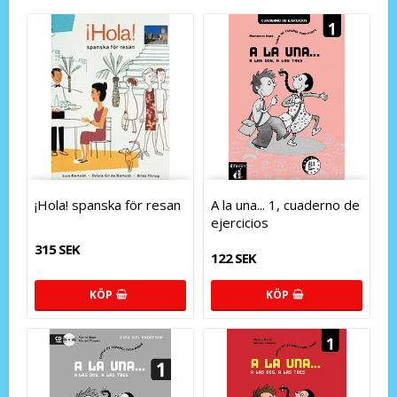
¡Hola! spanska för resan
A la una... 1, cuaderno de
ejercicios
315 SEK
122 SEK
KÖP
KÖP