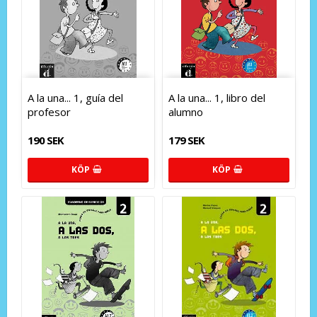
A la una... 1, guía del
A la una... 1, libro del
profesor
alumno
190 SEK
179 SEK
KÖP
KÖP