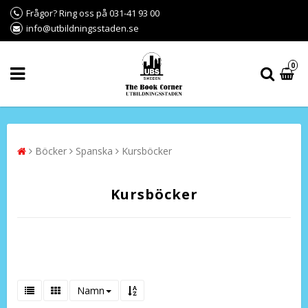
Frågor? Ring oss på 031-41 93 00
info@utbildningsstaden.se
0
Böcker
Spanska
Kursböcker
Kursböcker
Namn