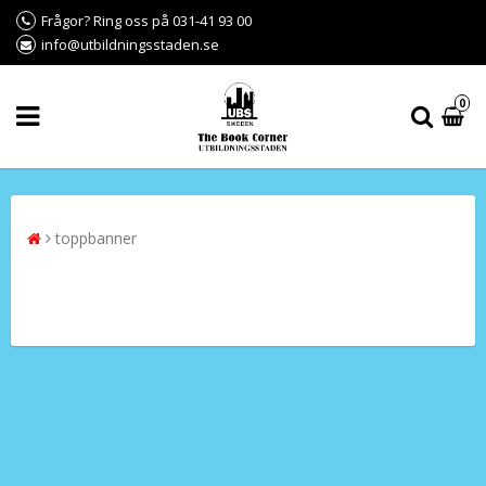
Frågor? Ring oss på 031-41 93 00
info@utbildningsstaden.se
0
toppbanner