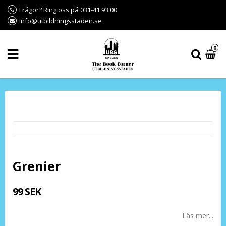
Frågor? Ring oss på 031-41 93 00
info@utbildningsstaden.se
0
Grenier
99 SEK
Läs mer...